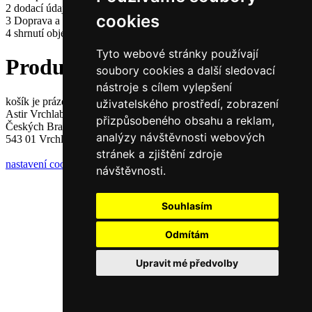
2
dodací údaje
cookies
3
Doprava a platba
4
shrnutí objednávky
Tyto webové stránky používají
Produkty v košíku
soubory cookies a další sledovací
nástroje s cílem vylepšení
košík je prázdný
uživatelského prostředí, zobrazení
Astir Vrchlabí, s.r.o.
přizpůsobeného obsahu a reklam,
Českých Bratří 1376
analýzy návštěvnosti webových
543 01 Vrchlabí
stránek a zjištění zdroje
nastavení cookies
návštěvnosti.
Souhlasím
Odmítám
Upravit mé předvolby