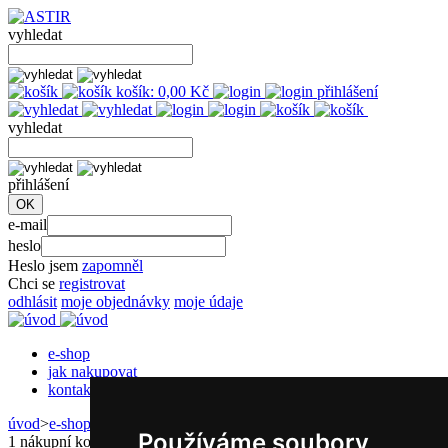
vyhledat
košík:
0,00
Kč
přihlášení
vyhledat
přihlášení
e-mail
heslo
Heslo jsem
zapomněl
Chci se
registrovat
odhlásit
moje objednávky
moje údaje
e-shop
jak nakupovat
kontakt
úvod
>
e-shop
>
košík
Používáme soubory
1
nákupní košík