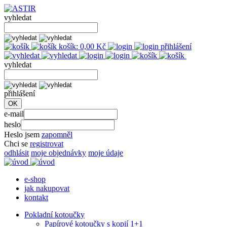
vyhledat
košík:
0,00
Kč
přihlášení
vyhledat
přihlášení
e-mail
heslo
Heslo jsem
zapomněl
Chci se
registrovat
odhlásit
moje objednávky
moje údaje
e-shop
jak nakupovat
kontakt
Pokladní kotoučky
Papírové kotoučky s kopií 1+1