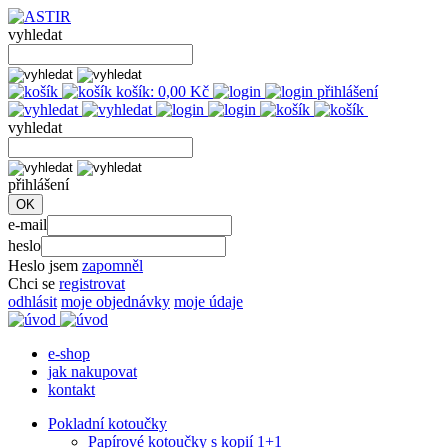
vyhledat
košík:
0,00
Kč
přihlášení
vyhledat
přihlášení
e-mail
heslo
Heslo jsem
zapomněl
Chci se
registrovat
odhlásit
moje objednávky
moje údaje
e-shop
jak nakupovat
kontakt
Pokladní kotoučky
Papírové kotoučky s kopií 1+1