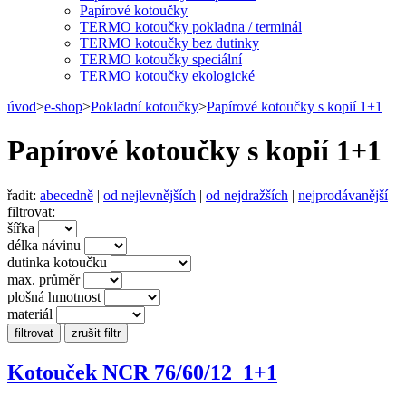
Papírové kotoučky
TERMO kotoučky pokladna / terminál
TERMO kotoučky bez dutinky
TERMO kotoučky speciální
TERMO kotoučky ekologické
úvod
>
e-shop
>
Pokladní kotoučky
>
Papírové kotoučky s kopií 1+1
Papírové kotoučky s kopií 1+1
řadit:
abecedně
|
od nejlevnějších
|
od nejdražších
|
nejprodávanější
filtrovat:
šířka
délka návinu
dutinka kotoučku
max. průměr
plošná hmotnost
materiál
Kotouček NCR 76/60/12_1+1