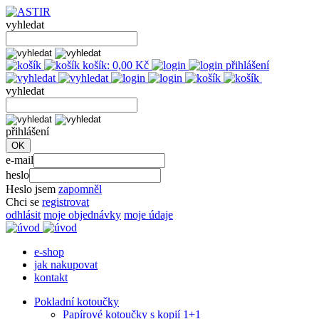
vyhledat
košík:
0,00
Kč
přihlášení
vyhledat
přihlášení
e-mail
heslo
Heslo jsem
zapomněl
Chci se
registrovat
odhlásit
moje objednávky
moje údaje
e-shop
jak nakupovat
kontakt
Pokladní kotoučky
Papírové kotoučky s kopií 1+1