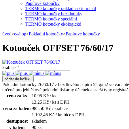
Papírové kotoučky
TERMO kotoučky pokladna / terminál
TERMO kotoučky bez dutinky
TERMO kotoučky speciální
TERMO kotoučky ekologické
úvod
>
e-shop
>
Pokladní kotoučky
>
Papírové kotoučky
Kotouček OFFSET 76/60/17
krabice
Pokladní kotoučky 76/60/17 z bezdřevého papíru 55 g/m2 ve variantě
určené pro jehličkové pokladní tiskárny účtenek a starší typy registra
cena za ks
10,95
Kč / ks
13,25
Kč / ks s DPH
cena za balení
985,50
Kč / krabice
1 192,46
Kč
/ krabice s DPH
dostupnost
skladem
v balení
90 ks