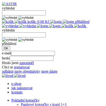
vyhledat
košík:
0,00
Kč
přihlášení
vyhledat
přihlášení
e-mail
heslo
Heslo jsem
zapomněl
Chci se
registrovat
odhlásit
moje objednávky
moje údaje
e-shop
jak nakupovat
kontakt
Pokladní kotoučky
Papírové kotoučky s kopií 1+1