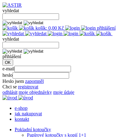
vyhledat
košík:
0,00
Kč
přihlášení
vyhledat
přihlášení
e-mail
heslo
Heslo jsem
zapomněl
Chci se
registrovat
odhlásit
moje objednávky
moje údaje
e-shop
jak nakupovat
kontakt
Pokladní kotoučky
Papírové kotoučky s kopií 1+1