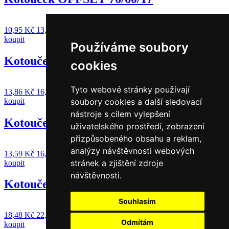
10,95
Kč
13,25
Kč
s DPH
koupit
Používáme soubory
Kotouček OFFSET 76/70/12
cookies
Tyto webové stránky používají
13,86
Kč
16,77
Kč
s DPH
koupit
soubory cookies a další sledovací
nástroje s cílem vylepšení
Kotouček OFFSET 76/70/17
uživatelského prostředí, zobrazení
přizpůsobeného obsahu a reklam,
analýzy návštěvnosti webových
13,59
Kč
16,44
Kč
s DPH
stránek a zjištění zdroje
koupit
návštěvnosti.
Kotouček OFFSET 76/80/12
Souhlasím
18,48
Kč
22,36
Kč
s DPH
Odmítám
koupit