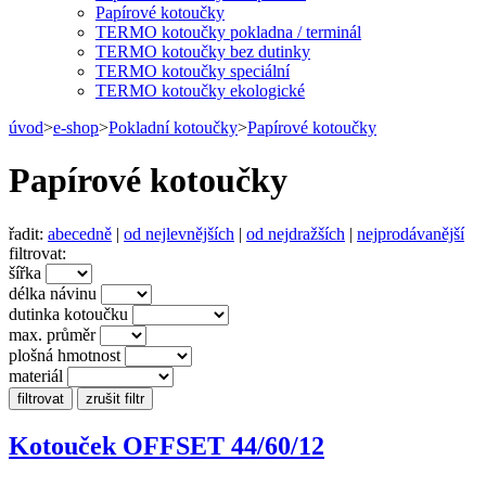
Papírové kotoučky
TERMO kotoučky pokladna / terminál
TERMO kotoučky bez dutinky
TERMO kotoučky speciální
TERMO kotoučky ekologické
úvod
>
e-shop
>
Pokladní kotoučky
>
Papírové kotoučky
Papírové kotoučky
řadit:
abecedně
|
od nejlevnějších
|
od nejdražších
|
nejprodávanější
filtrovat:
šířka
délka návinu
dutinka kotoučku
max. průměr
plošná hmotnost
materiál
Kotouček OFFSET 44/60/12