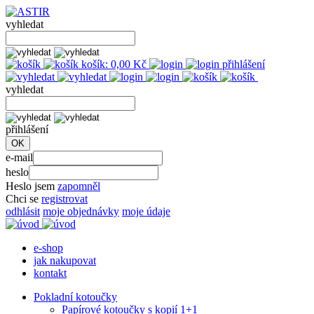
vyhledat
košík:
0,00
Kč
přihlášení
vyhledat
přihlášení
e-mail
heslo
Heslo jsem
zapomněl
Chci se
registrovat
odhlásit
moje objednávky
moje údaje
e-shop
jak nakupovat
kontakt
Pokladní kotoučky
Papírové kotoučky s kopií 1+1