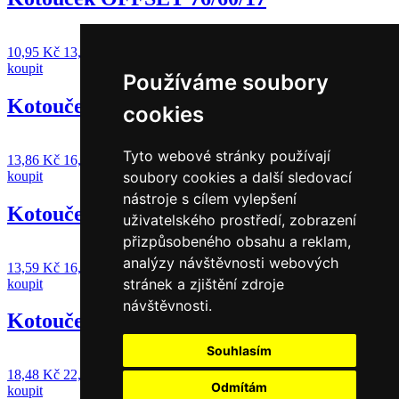
10,95
Kč
13,25
Kč
s DPH
koupit
Používáme soubory
Kotouček OFFSET 76/70/12
cookies
Tyto webové stránky používají
13,86
Kč
16,77
Kč
s DPH
koupit
soubory cookies a další sledovací
nástroje s cílem vylepšení
Kotouček OFFSET 76/70/17
uživatelského prostředí, zobrazení
přizpůsobeného obsahu a reklam,
analýzy návštěvnosti webových
13,59
Kč
16,44
Kč
s DPH
stránek a zjištění zdroje
koupit
návštěvnosti.
Kotouček OFFSET 76/80/12
Souhlasím
18,48
Kč
22,36
Kč
s DPH
Odmítám
koupit