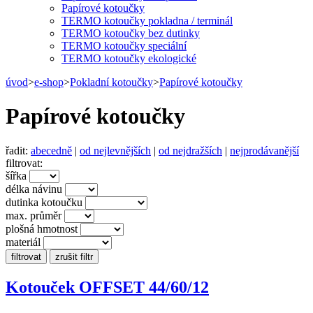
Papírové kotoučky
TERMO kotoučky pokladna / terminál
TERMO kotoučky bez dutinky
TERMO kotoučky speciální
TERMO kotoučky ekologické
úvod
>
e-shop
>
Pokladní kotoučky
>
Papírové kotoučky
Papírové kotoučky
řadit:
abecedně
|
od nejlevnějších
|
od nejdražších
|
nejprodávanější
filtrovat:
šířka
délka návinu
dutinka kotoučku
max. průměr
plošná hmotnost
materiál
Kotouček OFFSET 44/60/12