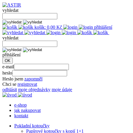
vyhledat
košík:
0,00
Kč
přihlášení
vyhledat
přihlášení
e-mail
heslo
Heslo jsem
zapomněl
Chci se
registrovat
odhlásit
moje objednávky
moje údaje
e-shop
jak nakupovat
kontakt
Pokladní kotoučky
Papírové kotoučky s kopií 1+1