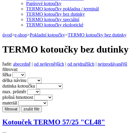
Papírové kotoučky
TERMO kotoučky pokladna / terminál
TERMO kotoučky bez dutinky
TERMO kotoučky speciální
TERMO kotoučky ekologické
úvod
>
e-shop
>
Pokladní kotoučky
>
TERMO kotoučky bez dutinky
TERMO kotoučky bez dutinky
řadit:
abecedně
|
od nejlevnějších
|
od nejdražších
|
nejprodávanější
filtrovat:
šířka
délka návinu
dutinka kotoučku
max. průměr
plošná hmotnost
materiál
Kotouček TERMO 57/25 "CL48"