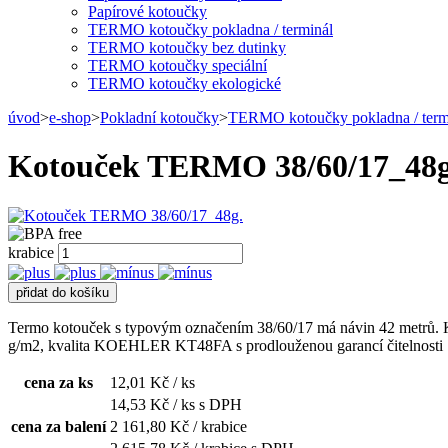
Papírové kotoučky
TERMO kotoučky pokladna / terminál
TERMO kotoučky bez dutinky
TERMO kotoučky speciální
TERMO kotoučky ekologické
úvod
>
e-shop
>
Pokladní kotoučky
>
TERMO kotoučky pokladna / term
Kotouček TERMO 38/60/17_48g
krabice
Termo kotouček s typovým označením 38/60/17 má návin 42 metrů. K
g/m2, kvalita KOEHLER KT48FA s prodlouženou garancí čitelnosti 10 l
cena za ks
12,01
Kč / ks
14,53
Kč / ks s DPH
cena za balení
2 161,80
Kč / krabice