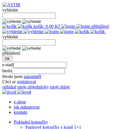
vyhledat
košík:
0,00
Kč
přihlášení
vyhledat
přihlášení
e-mail
heslo
Heslo jsem
zapomněl
Chci se
registrovat
odhlásit
moje objednávky
moje údaje
e-shop
jak nakupovat
kontakt
Pokladní kotoučky
Papírové kotoučky s kopií 1+1