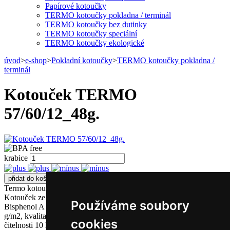
Papírové kotoučky
TERMO kotoučky pokladna / terminál
TERMO kotoučky bez dutinky
TERMO kotoučky speciální
TERMO kotoučky ekologické
úvod
>
e-shop
>
Pokladní kotoučky
>
TERMO kotoučky pokladna /
terminál
Kotouček TERMO
57/60/12_48g.
krabice
Termo kotouček s typovým označením 57/60/12 má návin 44 metrů.
Kotouček ze zdravotně nezávadného termopapíru bez škodlivé látky
Používáme soubory
Bisphenol A s označením BPA free.Standardní plošná hmotnost 48
g/m2, kvalita KOEHLER KT48FA s prodlouženou garancí
cookies
čitelnosti 10 let. Užití: pokladní termo tiskárny, pokladní systémy,