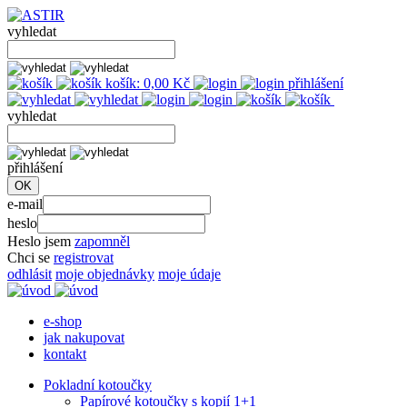
vyhledat
košík:
0,00
Kč
přihlášení
vyhledat
přihlášení
e-mail
heslo
Heslo jsem
zapomněl
Chci se
registrovat
odhlásit
moje objednávky
moje údaje
e-shop
jak nakupovat
kontakt
Pokladní kotoučky
Papírové kotoučky s kopií 1+1