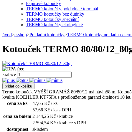
Papírové kotoučky
TERMO kotoučky pokladna / terminál
TERMO kotoučky bez dutinky
TERMO kotoučky speciální
TERMO kotoučky ekologické
úvod
>
e-shop
>
Pokladní kotoučky
>
TERMO kotoučky pokladna / term
Kotouček TERMO 80/80/12_80g
krabice
Termo kotouček VYŠŠÍ GRAMÁŽ 80/80/12 má návin58 m. Kotouček ze 
kvalita KOEHLER KT75FA s prodlouženou garancí čitelnosti 10 let. Uži
cena za ks
47,65
Kč / ks
57,66
Kč / ks s DPH
cena za balení
2 144,25
Kč / krabice
2 594,54
Kč
/ krabice s DPH
dostupnost
skladem