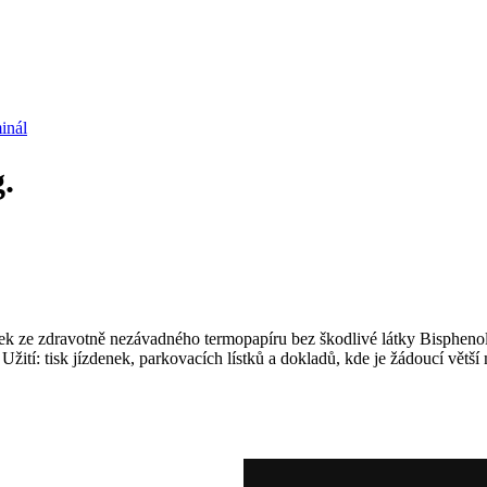
inál
.
zdravotně nezávadného termopapíru bez škodlivé látky Bisphenol A
tí: tisk jízdenek, parkovacích lístků a dokladů, kde je žádoucí větší