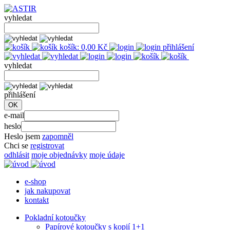
vyhledat
košík:
0,00
Kč
přihlášení
vyhledat
přihlášení
e-mail
heslo
Heslo jsem
zapomněl
Chci se
registrovat
odhlásit
moje objednávky
moje údaje
e-shop
jak nakupovat
kontakt
Pokladní kotoučky
Papírové kotoučky s kopií 1+1