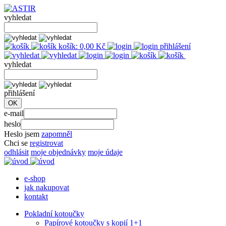
vyhledat
košík:
0,00
Kč
přihlášení
vyhledat
přihlášení
e-mail
heslo
Heslo jsem
zapomněl
Chci se
registrovat
odhlásit
moje objednávky
moje údaje
e-shop
jak nakupovat
kontakt
Pokladní kotoučky
Papírové kotoučky s kopií 1+1