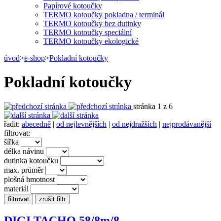
Papírové kotoučky
TERMO kotoučky pokladna / terminál
TERMO kotoučky bez dutinky
TERMO kotoučky speciální
TERMO kotoučky ekologické
úvod
>
e-shop
>
Pokladní kotoučky
Pokladní kotoučky
stránka 1 z 6
řadit:
abecedně
|
od nejlevnějších
|
od nejdražších
|
nejprodávanější
filtrovat:
šířka
délka návinu
dutinka kotoučku
max. průměr
plošná hmotnost
materiál
DIGI TACHO 58/8m/8