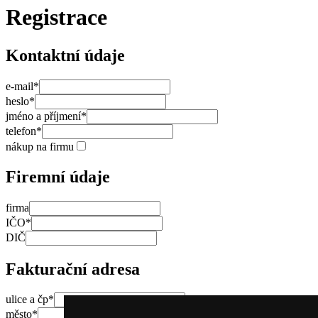
Registrace
Kontaktní údaje
e-mail
*
heslo
*
jméno a příjmení
*
telefon
*
nákup na firmu
Firemní údaje
firma
IČO
*
DIČ
Fakturační adresa
ulice a čp
*
město
*