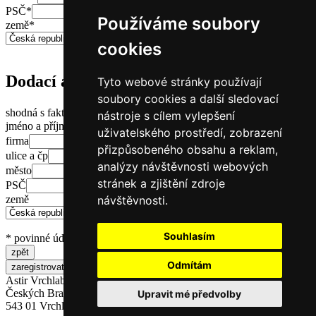
PSČ
*
Používáme soubory
země
*
cookies
Dodací adresa
Tyto webové stránky používají
soubory cookies a další sledovací
shodná s fakturační
nástroje s cílem vylepšení
jméno a příjmení
uživatelského prostředí, zobrazení
firma
přizpůsobeného obsahu a reklam,
ulice a čp
analýzy návštěvnosti webových
město
stránek a zjištění zdroje
PSČ
návštěvnosti.
země
Souhlasím
* povinné údaje
Odmítám
Astir Vrchlabí, s.r.o.
Českých Bratří 1376
Upravit mé předvolby
543 01 Vrchlabí