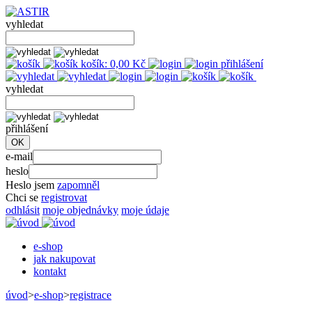
vyhledat
košík:
0,00
Kč
přihlášení
vyhledat
přihlášení
e-mail
heslo
Heslo jsem
zapomněl
Chci se
registrovat
odhlásit
moje objednávky
moje údaje
e-shop
jak nakupovat
kontakt
úvod
>
e-shop
>
registrace