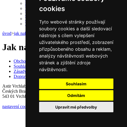
Papírové kotoučky
cookies
TERMO kotoučky pokladna / terminál
TERMO kotoučky bez dutinky
TERMO kotoučky speciální
Tyto webové stránky používají
TERMO kotoučky ekologické
soubory cookies a další sledovací
úvod
>
jak nakupovat
nástroje s cílem vylepšení
uživatelského prostředí, zobrazení
Jak nakupovat
přizpůsobeného obsahu a reklam,
analýzy návštěvnosti webových
Obchodní podmínky
stránek a zjištění zdroje
Souhlas se zpracováním osobních údajů
návštěvnosti.
Zásady zpracování osobních údajů
Doprava a platba
Souhlasím
Astir Vrchlabí, s.r.o.
Českých Bratří 1376
Odmítám
543 01 Vrchlabí
nastavení cookies
Upravit mé předvolby