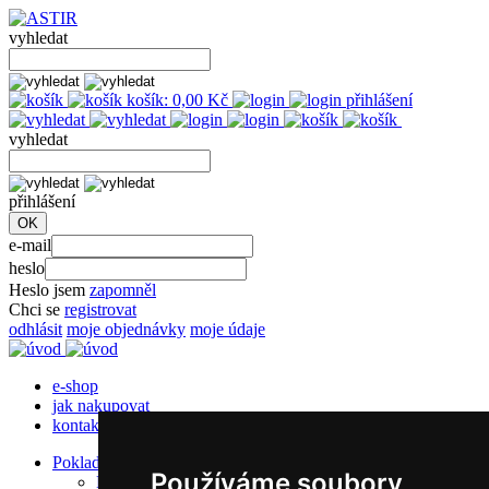
vyhledat
košík:
0,00
Kč
přihlášení
vyhledat
přihlášení
e-mail
heslo
Heslo jsem
zapomněl
Chci se
registrovat
odhlásit
moje objednávky
moje údaje
e-shop
jak nakupovat
kontakt
Pokladní kotoučky
Používáme soubory
Papírové kotoučky s kopií 1+1