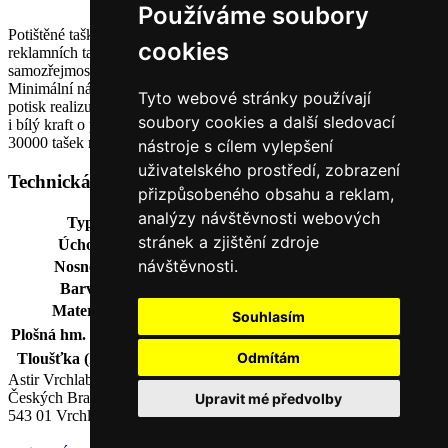
Používáme soubory
Potištěné tašky–realizujeme zakázkovou výrobu firemních
cookies
reklamních tašek. Tisneme od jedné barvy až po 6 přímých barev,
samozřejmostí je i nabídka celobarevného potisku ve škále CMYK.
Minimální náklad je 200 ks pro technologii sítotisku, flexografický
Tyto webové stránky používají
potisk realizujeme již při nákladu 3000 ks tašek. Tiskneme na hnědý
soubory cookies a další sledovací
i bílý kraft o plošné hmotnosti 70g/m2 Do 110g/m2. Od nákladu
30000 tašek nabízíme možnost barevných úchytů.
nástroje s cílem vylepšení
uživatelského prostředí, zobrazení
Technická data
přizpůsobeného obsahu a reklam,
analýzy návštěvnosti webových
Typ:
reklamní potištěné tašky
stránek a zjištění zdroje
Úchop:
Ploché ikroucené ucho
návštěvnosti.
Nosnost:
dle typu a zvoleného materiálu
Barva:
bílá / hnědá
Materiál:
kaftový papír (MG)
Souhlasím
2
Plošná hm. (ISO 536)
70, 80, 90, 110 g/m
Odmítám
Tloušťka (ISO 534)
102µm, 114µm, 128 µm,155 µm
Astir Vrchlabí, s.r.o.
Českých Bratří 1376
Upravit mé předvolby
543 01 Vrchlabí