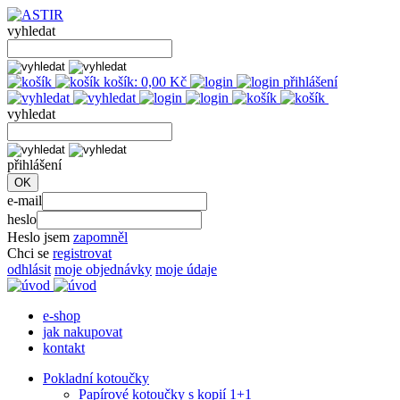
vyhledat
košík:
0,00
Kč
přihlášení
vyhledat
přihlášení
e-mail
heslo
Heslo jsem
zapomněl
Chci se
registrovat
odhlásit
moje objednávky
moje údaje
e-shop
jak nakupovat
kontakt
Pokladní kotoučky
Papírové kotoučky s kopií 1+1