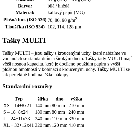
Barva:
bílá / hnědá
Materiál:
kaftový papír (MG)
2
Plošná hm. (ISO 536)
70, 80, 90 g/m
Tloušťka (ISO 534)
102, 114, 128 µm
Tašky MULTI
Tašky MULTI – jsou tašky s kroucenými uchy, které nabízíme ve
varianrách se standardním a širokým dnem. Tašky řady MULTI mají
větší nosnou kapacitu, keré je docíleno použitím papíru s vyšší
plošnou hmotností v kobinaci s kroucenými uchy. Tašky MULTI se
tak perfektně hodí na těžké nákupy.
Standardní rozměry
Typ
šířka
dno
výška
XS – 14+8x21
140 mm
80 mm
210 mm
S – 18+8x24
180 mm
80 mm
240 mm
L – 24+11x33
240 mm
110 mm
330 mm
XL – 32+12x41
320 mm
120 mm
410 mm