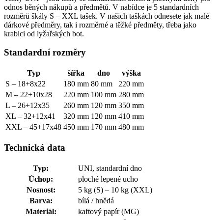
odnos běných nákupů a předmětů. V nabídce je 5 standardních
rozměrů škály S – XXL tašek. V našich taškách odnesete jak malé
dárkové předměry, tak i rozměrné a těžké předměty, třeba jako
krabici od lyžařských bot.
Standardní rozměry
Typ
šířka
dno
výška
S – 18+8x22
180 mm
80 mm
220 mm
M – 22+10x28
220 mm
100 mm
280 mm
L – 26+12x35
260 mm
120 mm
350 mm
XL – 32+12x41
320 mm
120 mm
410 mm
XXL – 45+17x48
450 mm
170 mm
480 mm
Technická data
Typ:
UNI, standardní dno
Úchop:
ploché lepené ucho
Nosnost:
5 kg (S) – 10 kg (XXL)
Barva:
bílá / hnědá
Materiál:
kaftový papír (MG)