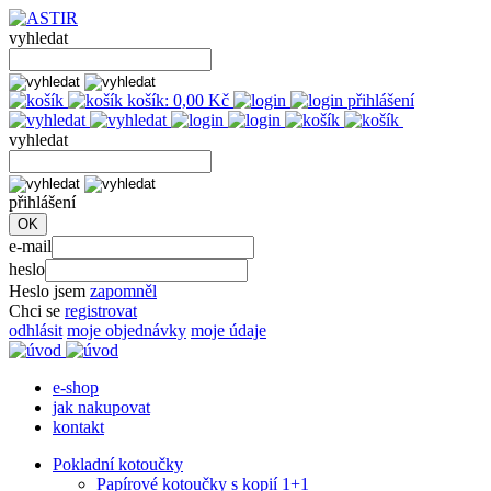
vyhledat
košík:
0,00
Kč
přihlášení
vyhledat
přihlášení
e-mail
heslo
Heslo jsem
zapomněl
Chci se
registrovat
odhlásit
moje objednávky
moje údaje
e-shop
jak nakupovat
kontakt
Pokladní kotoučky
Papírové kotoučky s kopií 1+1