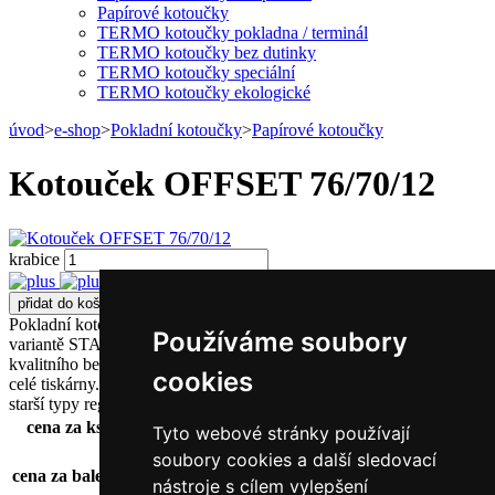
Papírové kotoučky
TERMO kotoučky pokladna / terminál
TERMO kotoučky bez dutinky
TERMO kotoučky speciální
TERMO kotoučky ekologické
úvod
>
e-shop
>
Pokladní kotoučky
>
Papírové kotoučky
Kotouček OFFSET 76/70/12
krabice
Pokladní kotoučky 76/70/12 z bezdřevého papíru 55 g/m2 ve
Používáme soubory
variantě STANDARD s bělostí 80% (ISO 2470). Vyrobéné z
kvalitního bezprašného papíru pro dlouhou životnost barvící pásky i
cookies
celé tiskárny. Jsou určené pro jehličkové pokladní tiskárny účtenek a
starší typy registračních poklden.
cena za ks
13,86
Kč / ks
Tyto webové stránky používají
16,77
Kč / ks s DPH
soubory cookies a další sledovací
cena za balení
831,60
Kč / krabice
nástroje s cílem vylepšení