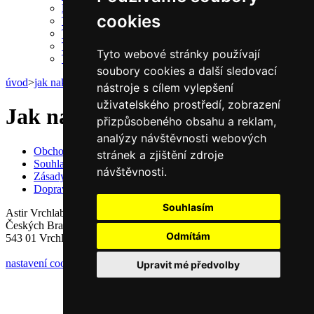
Papírové kotoučky
cookies
TERMO kotoučky pokladna / terminál
TERMO kotoučky bez dutinky
TERMO kotoučky speciální
Tyto webové stránky používají
TERMO kotoučky ekologické
soubory cookies a další sledovací
úvod
>
jak nakupovat
nástroje s cílem vylepšení
uživatelského prostředí, zobrazení
Jak nakupovat
přizpůsobeného obsahu a reklam,
analýzy návštěvnosti webových
Obchodní podmínky
stránek a zjištění zdroje
Souhlas se zpracováním osobních údajů
návštěvnosti.
Zásady zpracování osobních údajů
Doprava a platba
Souhlasím
Astir Vrchlabí, s.r.o.
Českých Bratří 1376
Odmítám
543 01 Vrchlabí
nastavení cookies
Upravit mé předvolby