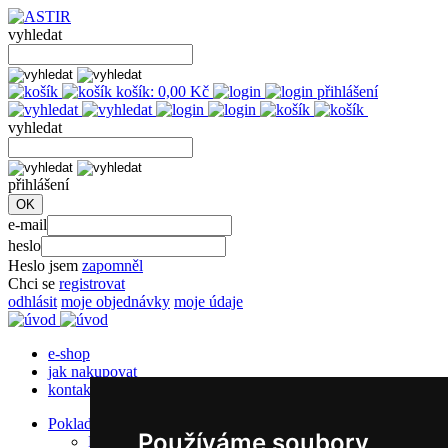
vyhledat
košík:
0,00
Kč
přihlášení
vyhledat
přihlášení
e-mail
heslo
Heslo jsem
zapomněl
Chci se
registrovat
odhlásit
moje objednávky
moje údaje
e-shop
jak nakupovat
kontakt
Pokladní kotoučky
Používáme soubory
Papírové kotoučky s kopií 1+1