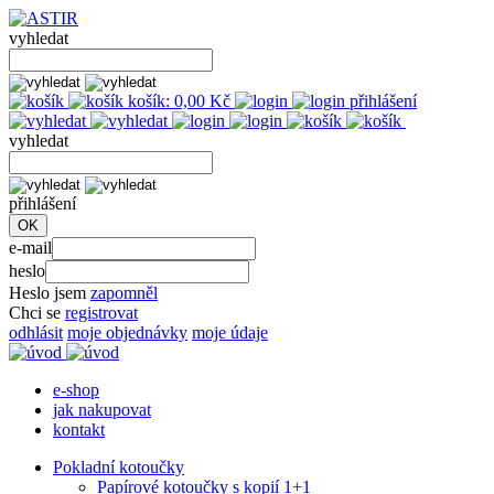
vyhledat
košík:
0,00
Kč
přihlášení
vyhledat
přihlášení
e-mail
heslo
Heslo jsem
zapomněl
Chci se
registrovat
odhlásit
moje objednávky
moje údaje
e-shop
jak nakupovat
kontakt
Pokladní kotoučky
Papírové kotoučky s kopií 1+1