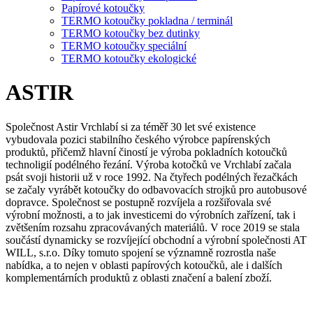
Papírové kotoučky
TERMO kotoučky pokladna / terminál
TERMO kotoučky bez dutinky
TERMO kotoučky speciální
TERMO kotoučky ekologické
ASTIR
Společnost Astir Vrchlabí si za téměř 30 let své existence
vybudovala pozici stabilního českého výrobce papírenských
produktů, přičemž hlavní čiností je výroba pokladních kotoučků
technoligií podélného řezání. Výroba kotočků ve Vrchlabí začala
psát svoji historii už v roce 1992. Na čtyřech podélných řezačkách
se začaly vyrábět kotoučky do odbavovacích strojků pro autobusové
dopravce. Společnost se postupně rozvíjela a rozšiřovala své
výrobní možnosti, a to jak investicemi do výrobních zařízení, tak i
zvětšením rozsahu zpracovávaných materiálů. V roce 2019 se stala
součástí dynamicky se rozvíjející obchodní a výrobní společnosti AT
WILL, s.r.o. Díky tomuto spojení se významně rozrostla naše
nabídka, a to nejen v oblasti papírových kotoučků, ale i dalších
komplementárních produktů z oblasti značení a balení zboží.