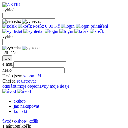
vyhledat
košík:
0,00
Kč
přihlášení
vyhledat
přihlášení
e-mail
heslo
Heslo jsem
zapomněl
Chci se
registrovat
odhlásit
moje objednávky
moje údaje
e-shop
jak nakupovat
kontakt
úvod
>
e-shop
>
košík
1
nákupní košík