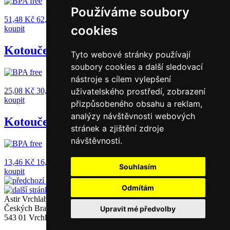
Používáme soubory
51,48
Kč
62,29
Kč
s DPH
cookies
koupit
Kotouček TERMO 57/80/12_48g.
Tyto webové stránky používají
soubory cookies a další sledovací
nástroje s cílem vylepšení
25,08
Kč
30,35
Kč
s DPH
uživatelského prostředí, zobrazení
koupit
přizpůsobeného obsahu a reklam,
analýzy návštěvnosti webových
Kotouček TERMO 44/60/17_48g.
stránek a zjištění zdroje
návštěvnosti.
13,46
Kč
16,29
Kč
s DPH
Souhlasím
koupit
stránka 1 z 3
Odmítám
Astir Vrchlabí, s.r.o.
Českých Bratří 1376
Upravit mé předvolby
543 01 Vrchlabí