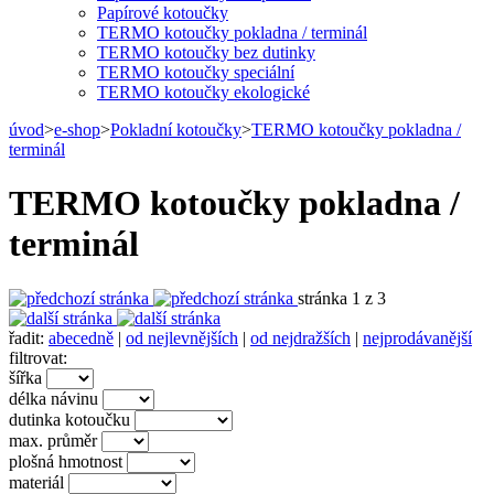
Papírové kotoučky
TERMO kotoučky pokladna / terminál
TERMO kotoučky bez dutinky
TERMO kotoučky speciální
TERMO kotoučky ekologické
úvod
>
e-shop
>
Pokladní kotoučky
>
TERMO kotoučky pokladna /
terminál
TERMO kotoučky pokladna /
terminál
stránka 1 z 3
řadit:
abecedně
|
od nejlevnějších
|
od nejdražších
|
nejprodávanější
filtrovat:
šířka
délka návinu
dutinka kotoučku
max. průměr
plošná hmotnost
materiál