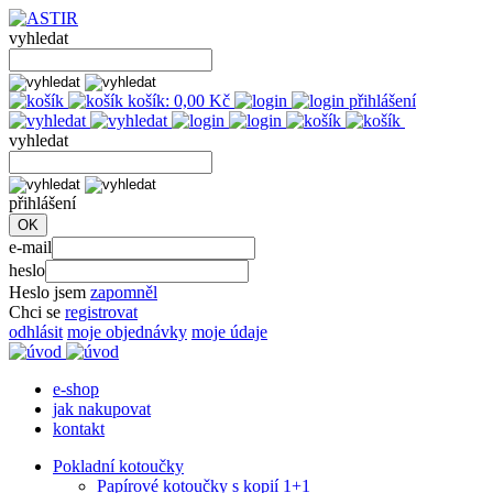
vyhledat
košík:
0,00
Kč
přihlášení
vyhledat
přihlášení
e-mail
heslo
Heslo jsem
zapomněl
Chci se
registrovat
odhlásit
moje objednávky
moje údaje
e-shop
jak nakupovat
kontakt
Pokladní kotoučky
Papírové kotoučky s kopií 1+1