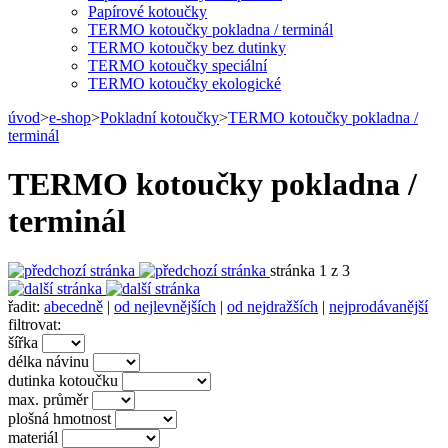
Papírové kotoučky
TERMO kotoučky pokladna / terminál
TERMO kotoučky bez dutinky
TERMO kotoučky speciální
TERMO kotoučky ekologické
úvod
>
e-shop
>
Pokladní kotoučky
>
TERMO kotoučky pokladna /
terminál
TERMO kotoučky pokladna /
terminál
stránka 1 z 3
řadit:
abecedně
|
od nejlevnějších
|
od nejdražších
|
nejprodávanější
filtrovat:
šířka
délka návinu
dutinka kotoučku
max. průměr
plošná hmotnost
materiál