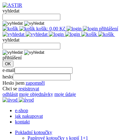
vyhledat
košík:
0,00
Kč
přihlášení
vyhledat
přihlášení
e-mail
heslo
Heslo jsem
zapomněl
Chci se
registrovat
odhlásit
moje objednávky
moje údaje
e-shop
jak nakupovat
kontakt
Pokladní kotoučky
Papírové kotoučky s kopií 1+1