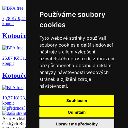
Používáme soubory
7,78
Kč
9,41
Kč
s DPH
cookies
koupit
Kotouček TERMO 80/70/12_48g.
Tyto webové stránky používají
soubory cookies a další sledovací
nástroje s cílem vylepšení
25,87
Kč
31,30
Kč
s DPH
uživatelského prostředí, zobrazení
koupit
přizpůsobeného obsahu a reklam,
analýzy návštěvnosti webových
Kotouček TERMO 57/70/17_48g
stránek a zjištění zdroje
návštěvnosti.
19,27
Kč
23,32
Kč
s DPH
Souhlasím
koupit
stránka 1 z 3
Odmítám
Astir Vrchlabí, s.r.o.
Českých Bratří 1376
Upravit mé předvolby