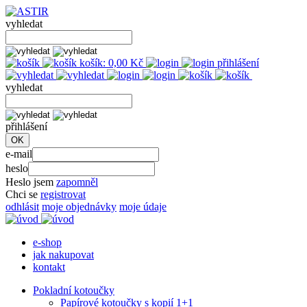
vyhledat
košík:
0,00
Kč
přihlášení
vyhledat
přihlášení
e-mail
heslo
Heslo jsem
zapomněl
Chci se
registrovat
odhlásit
moje objednávky
moje údaje
e-shop
jak nakupovat
kontakt
Pokladní kotoučky
Papírové kotoučky s kopií 1+1