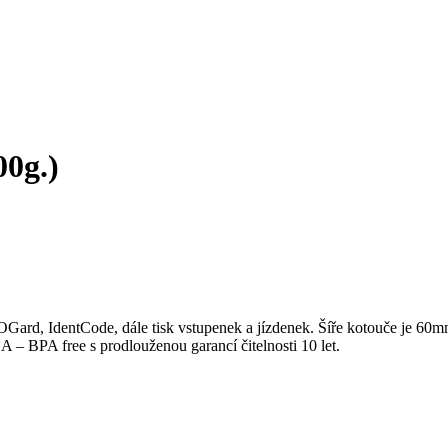
0g.)
OGard, IdentCode, dále tisk vstupenek a jízdenek. Šíře kotouče je 60
– BPA free s prodlouženou garancí čitelnosti 10 let.