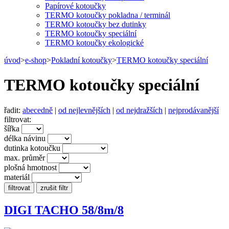
Papírové kotoučky
TERMO kotoučky pokladna / terminál
TERMO kotoučky bez dutinky
TERMO kotoučky speciální
TERMO kotoučky ekologické
úvod
>
e-shop
>
Pokladní kotoučky
>
TERMO kotoučky speciální
TERMO kotoučky speciální
řadit:
abecedně
|
od nejlevnějších
|
od nejdražších
|
nejprodávanější
filtrovat:
šířka
délka návinu
dutinka kotoučku
max. průměr
plošná hmotnost
materiál
DIGI TACHO 58/8m/8