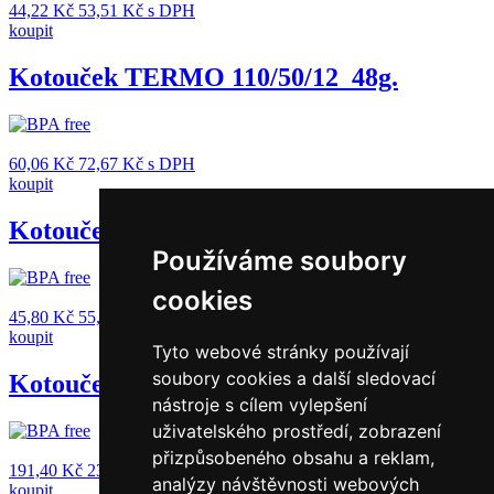
44,22
Kč
53,51
Kč
s DPH
koupit
Kotouček TERMO 110/50/12_48g.
60,06
Kč
72,67
Kč
s DPH
koupit
Kotouček TERMO 112/42/12_48g.
Používáme soubory
cookies
45,80
Kč
55,42
Kč
s DPH
koupit
Tyto webové stránky používají
soubory cookies a další sledovací
Kotouček TERMO 60/120/25 (100g.)
nástroje s cílem vylepšení
uživatelského prostředí, zobrazení
přizpůsobeného obsahu a reklam,
191,40
Kč
231,59
Kč
s DPH
analýzy návštěvnosti webových
koupit