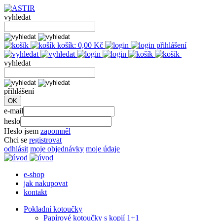
vyhledat
košík:
0,00
Kč
přihlášení
vyhledat
přihlášení
e-mail
heslo
Heslo jsem
zapomněl
Chci se
registrovat
odhlásit
moje objednávky
moje údaje
e-shop
jak nakupovat
kontakt
Pokladní kotoučky
Papírové kotoučky s kopií 1+1