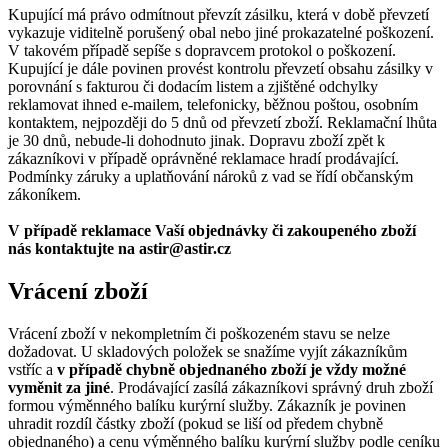
Kupující má právo odmítnout převzít zásilku, která v době převzetí
vykazuje viditelně porušený obal nebo jiné prokazatelné poškození.
V takovém případě sepíše s dopravcem protokol o poškození.
Kupující je dále povinen provést kontrolu převzetí obsahu zásilky v
porovnání s fakturou či dodacím listem a zjištěné odchylky
reklamovat ihned e-mailem, telefonicky, běžnou poštou, osobním
kontaktem, nejpozději do 5 dnů od převzetí zboží. Reklamační lhůta
je 30 dnů, nebude-li dohodnuto jinak. Dopravu zboží zpět k
zákazníkovi v případě oprávněné reklamace hradí prodávající.
Podmínky záruky a uplatňování nároků z vad se řídí občanským
zákoníkem.
V případě reklamace Vaší objednávky či zakoupeného zboží
nás kontaktujte na astir@astir.cz
Vrácení zboží
Vrácení zboží v nekompletním či poškozeném stavu se nelze
dožadovat. U skladových položek se snažíme vyjít zákazníkům
vstříc a
v případě chybně objednaného zboží je vždy možné
vyměnit za jiné
. Prodávající zasílá zákazníkovi správný druh zboží
formou výměnného balíku kurýrní služby. Zákazník je povinen
uhradit rozdíl částky zboží (pokud se liší od předem chybně
objednaného) a cenu výměnného balíku kurýrní služby podle ceníku