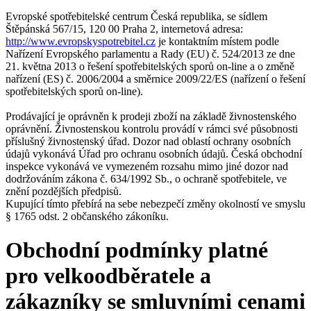
Evropské spotřebitelské centrum Česká republika, se sídlem
Štěpánská 567/15, 120 00 Praha 2, internetová adresa:
http://www.evropskyspotrebitel.cz
je kontaktním místem podle
Nařízení Evropského parlamentu a Rady (EU) č. 524/2013 ze dne
21. května 2013 o řešení spotřebitelských sporů on-line a o změně
nařízení (ES) č. 2006/2004 a směrnice 2009/22/ES (nařízení o řešení
spotřebitelských sporů on-line).
Prodávající je oprávněn k prodeji zboží na základě živnostenského
oprávnění. Živnostenskou kontrolu provádí v rámci své působnosti
příslušný živnostenský úřad. Dozor nad oblastí ochrany osobních
údajů vykonává Úřad pro ochranu osobních údajů. Česká obchodní
inspekce vykonává ve vymezeném rozsahu mimo jiné dozor nad
dodržováním zákona č. 634/1992 Sb., o ochraně spotřebitele, ve
znění pozdějších předpisů.
Kupující tímto přebírá na sebe nebezpečí změny okolností ve smyslu
§ 1765 odst. 2 občanského zákoníku.
Obchodní podmínky platné
pro velkoodběratele a
zákazníky se smluvními cenami