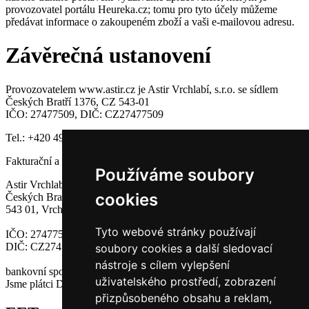
provozovatel portálu Heureka.cz; tomu pro tyto účely můžeme
předávat informace o zakoupeném zboží a vaši e-mailovou adresu.
Závěrečná ustanovení
Provozovatelem www.astir.cz je Astir Vrchlabí, s.r.o. se sídlem
Českých Bratří 1376, CZ 543-01
IČO: 27477509, DIČ: CZ27477509
Tel.: +420 499 422 311,
astir
@
astir
.
cz
Fakturační a korespondenční adresa:
Používáme soubory
Astir Vrchlabí, s.r.o
cookies
Českých Bratří 1376
543 01, Vrchlabí
Tyto webové stránky používají
IČO: 27477509
DIČ: CZ27477509
soubory cookies a další sledovací
nástroje s cílem vylepšení
bankovní spojení: 35-5878890227/0100
uživatelského prostředí, zobrazení
Jsme plátci DPH.
přizpůsobeného obsahu a reklam,