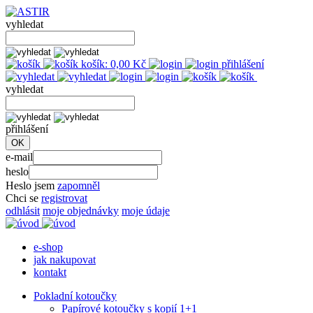
vyhledat
košík:
0,00
Kč
přihlášení
vyhledat
přihlášení
e-mail
heslo
Heslo jsem
zapomněl
Chci se
registrovat
odhlásit
moje objednávky
moje údaje
e-shop
jak nakupovat
kontakt
Pokladní kotoučky
Papírové kotoučky s kopií 1+1