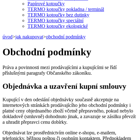
Papírové kotoučky
TERMO kotoučky pokladna / terminál
TERMO kotoučky bez dutinky
TERMO kotoučky speciální
TERMO kotoučky ekologické
úvod
>
jak nakupovat
>
obchodní podmínky
Obchodní podmínky
Práva a povinnosti mezi prodávajícími a kupujícími se řídí
příslušnými paragrafy Občanského zákoníku.
Objednávka a uzavření kupní smlouvy
Kupující v den odeslání objednávky současně akceptuje na
internetových stránkách prodávajícího jeho obchodní podmínky i
platné ceny objednaného zboží včetně přepravného, pokud nebylo
dokladově (smluvně) dohodnuto jinak, a zavazuje se zásilku převzít
a uhradit přepravci cenu dobírky.
Objednávat lze prostřednictvím online e-shopu, e-mailem,
telefonicky, běžnou poštou či osobním kontaktem. Předpokladem