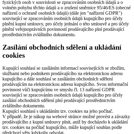
fyzických osob v souvislosti se zpracováním osobních údajů a o
volném pohybu těchto údajů a o zrušení směrnice 95/46/ES (obecné
nařízení o ochraně osobních údajů) (dále jen "nařízení GDPR")
související se zpracováním osobních údajů kupujícího pro účely
plnění kupní smlouvy, pro účely jednání o této smlouvě a pro účely
plnění veřejnoprávních povinností prodávajícího plní prodávající
prostřednictvím zvláštního dokumentu.
Zasílání obchodních sdělení a ukládání
cookies
Kupující souhlasí se zasíláním informací souvisejících se zbožím,
službami nebo podnikem prodávajícího na elektronickou adresu
kupujícího a dále souhlasí se zasíláním obchodních sdělení
prodávajícím na elektronickou adresu kupujícího. Svou informační
povinnost vůči kupujícímu ve smyslu čl. 13 nařízení GDPR
související se zpracováním osobních údajů kupujícího pro účely
zasílání obchodních sdělení plní prodávající prostřednictvím
zvláštního dokumentu.
Kupující souhlasí s ukládáním tzv. cookies na jeho počítač.
V případě, že je nákup na webové stránce možné provést a závazky
prodávajícího z kupní smlouvy plnit, aniž by docházelo k ukládání
tzv. cookies na počítač kupujícího, může kupující souhlas podle
předchozí věty kdykoliv odvolat.