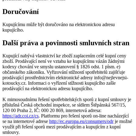
Doručování
Kupujícímu může být doručováno na elektronickou adresu
kupujícího.
Další práva a povinnosti smluvních stran
Kupující nabývá vlastnictví ke zboží zaplacením celé kupní ceny
zboží. Prodávající není ve vztahu ke kupujícímu vázán žádnými
kodexy chování ve smyslu ustanovení § 1826 odst. 1 písm. e)
občanského zákoníku. Vyřizování stížností spotřebitelů zajišťuje
prodávající prostřednictvím elektronické adresy info@nejlevnejsi-
kotoucky.cz. Informaci o vyřízení stížnosti kupujícího zašle
prodávající na elektronickou adresu kupujícího.
K mimosoudnímu řešení spotřebitelských sporů z kupní smlouvy je
příslušná Česká obchodní inspekce, se sídlem Štěpánská 567/15,
120 00 Praha 2, IČ: 000 20 869, internetová adresa:
https://adr.coi.cz/cs
. Platformu pro řešení sporů on-line nacházející
se na internetové adrese
http://ec.europa.eu/consumers/odr
je možné
využít při řešení sporů mezi prodávajícím a kupujícím z kupní
smlouvy.