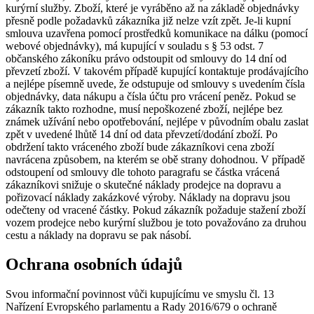
kurýrní služby. Zboží, které je vyráběno až na základě objednávky
přesně podle požadavků zákazníka již nelze vzít zpět. Je-li kupní
smlouva uzavřena pomocí prostředků komunikace na dálku (pomocí
webové objednávky), má kupující v souladu s § 53 odst. 7
občanského zákoníku právo odstoupit od smlouvy do 14 dní od
převzetí zboží. V takovém případě kupující kontaktuje prodávajícího
a nejlépe písemně uvede, že odstupuje od smlouvy s uvedením čísla
objednávky, data nákupu a čísla účtu pro vrácení peněz. Pokud se
zákazník takto rozhodne, musí nepoškozené zboží, nejlépe bez
známek užívání nebo opotřebování, nejlépe v původním obalu zaslat
zpět v uvedené lhůtě 14 dní od data převzetí/dodání zboží. Po
obdržení takto vráceného zboží bude zákazníkovi cena zboží
navrácena způsobem, na kterém se obě strany dohodnou. V případě
odstoupení od smlouvy dle tohoto paragrafu se částka vrácená
zákazníkovi snižuje o skutečné náklady prodejce na dopravu a
pořizovací náklady zakázkové výroby. Náklady na dopravu jsou
odečteny od vracené částky. Pokud zákazník požaduje stažení zboží
vozem prodejce nebo kurýrní službou je toto považováno za druhou
cestu a náklady na dopravu se pak násobí.
Ochrana osobních údajů
Svou informační povinnost vůči kupujícímu ve smyslu čl. 13
Nařízení Evropského parlamentu a Rady 2016/679 o ochraně