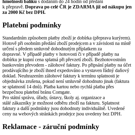
hmotnosti balíku
s dodáním do 24 hodin od předání
k přepravě.
Doprava po celé ČR je ZDARMA již od nákupu jen
za 2000 Kč bez DPH.
Platební podmínky
Standardním způsobem platby zboží je dobírka (přeprava kurýrem).
Hotově při osobním předání zboží prodejcem a v závislosti na místě
určení s předem smluvně dohodnutým příplatkem za
dopravné. V případě platby v hotovosti či v případě platby na
dobírku je kupní cena splatná při převzetí zboží. Bezhotovostním
bankovním převodem - zálohové faktury. Po připsání platby na účet
prodávajícího je zboží ihned expedováno a vystaven řádný daňový
doklad. Neuhrazením zálohové faktury k termínu splatnosti je
objednávka zrušena, pokud není smluvně dohodnuto jinak (faktura
se splatností 14 dnů). Platba kartou nebo rychlá platba přes
bezpečnou platební bránu Comgate.
Pro státní správu, úřady, ústavy, školy aj. organizace a
stálé zákazníky je možnost odběru zboží na fakturu. Splatnost
faktury a další podmínky jsou dohodnuty individuálně. Uvedené
ceny na webových stránkách prodejce jsou uvedeny bez DPH.
Reklamace - záruční podmínky