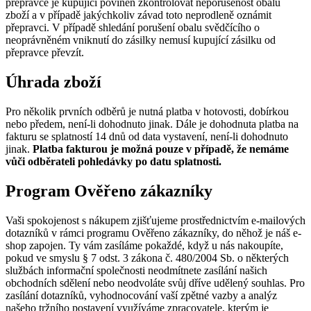
přepravce je kupující povinen zkontrolovat neporušenost obalů
zboží a v případě jakýchkoliv závad toto neprodleně oznámit
přepravci. V případě shledání porušení obalu svědčícího o
neoprávněném vniknutí do zásilky nemusí kupující zásilku od
přepravce převzít.
Úhrada zboží
Pro několik prvních odběrů je nutná platba v hotovosti, dobírkou
nebo předem, není-li dohodnuto jinak. Dále je dohodnuta platba na
fakturu se splatností 14 dnů od data vystavení, není-li dohodnuto
jinak.
Platba fakturou je možná pouze v případě, že nemáme
vůči odběrateli pohledávky po datu splatnosti.
Program Ověřeno zákazníky
Vaši spokojenost s nákupem zjišťujeme prostřednictvím e-mailových
dotazníků v rámci programu Ověřeno zákazníky, do něhož je náš e-
shop zapojen. Ty vám zasíláme pokaždé, když u nás nakoupíte,
pokud ve smyslu § 7 odst. 3 zákona č. 480/2004 Sb. o některých
službách informační společnosti neodmítnete zasílání našich
obchodních sdělení nebo neodvoláte svůj dříve udělený souhlas. Pro
zasílání dotazníků, vyhodnocování vaší zpětné vazby a analýz
našeho tržního postavení využíváme zpracovatele, kterým je