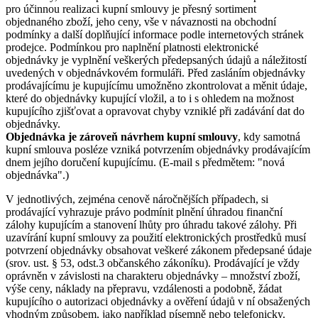
pro účinnou realizaci kupní smlouvy je přesný sortiment
objednaného zboží, jeho ceny, vše v návaznosti na obchodní
podmínky a další doplňující informace podle internetových stránek
prodejce. Podmínkou pro naplnění platnosti elektronické
objednávky je vyplnění veškerých předepsaných údajů a náležitostí
uvedených v objednávkovém formuláři. Před zasláním objednávky
prodávajícímu je kupujícímu umožněno zkontrolovat a měnit údaje,
které do objednávky kupující vložil, a to i s ohledem na možnost
kupujícího zjišťovat a opravovat chyby vzniklé při zadávání dat do
objednávky.
Objednávka je zároveň návrhem kupní smlouvy
, kdy samotná
kupní smlouva posléze vzniká potvrzením objednávky prodávajícím
dnem jejího doručení kupujícímu. (E-mail s předmětem: "nová
objednávka".)
V jednotlivých, zejména cenově náročnějších případech, si
prodávající vyhrazuje právo podmínit plnění úhradou finanční
zálohy kupujícím a stanovení lhůty pro úhradu takové zálohy. Při
uzavírání kupní smlouvy za použití elektronických prostředků musí
potvrzení objednávky obsahovat veškeré zákonem předepsané údaje
(srov. ust. § 53, odst.3 občanského zákoníku). Prodávající je vždy
oprávněn v závislosti na charakteru objednávky – množství zboží,
výše ceny, náklady na přepravu, vzdálenosti a podobně, žádat
kupujícího o autorizaci objednávky a ověření údajů v ní obsažených
vhodným způsobem, jako například písemně nebo telefonicky.