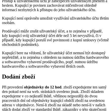
Přístup k uživatelskému účtu je zabezpečen uživatelským jménem a
heslem. Kupující je povinen zachovávat mlčenlivost ohledně
informací nezbytných k přístupu do jeho uživatelského účtu.
Kupující není oprávněn umožnit využívání uživatelského účtu třetím
osobám.
Prodávající může zrušit uživatelský účet, a to zejména v případě,
kdy kupující svůj uživatelský účet déle než 5 let nevyužívá, či v
případě, kdy kupující poruší své povinnosti z kupní smlouvy (včetně
obchodních podmínek).
Kupující bere na vědomí, že uživatelský účet nemusí být dostupný
nepřetržitě, a to zejména s ohledem na nutnou údržbu hardwarového
a softwarového vybavení prodávajícího, popř. nutnou údržbu
hardwarového a softwarového vybavení třetích osob.
Dodání zboží
Při provedení
objednávky do 12 hod
. zboží expedujeme ten samý
den pokud není na web. stránkách uvedeno jinak. Zboží skladem
expedujeme v co nejkratší lhůtě, většinou nejpozději do dvou
pracovních dní od objednávky kupující obdrží zboží na uvedenou
adresu v objednávce. Není-li zboží na skladě nebo není-li v našich
silách dodat zboží ve standardní lhůtě, zákazníky o této skutečnosti