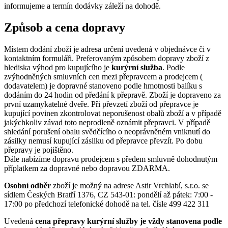
informujeme a termín dodávky záleží na dohodě.
Způsob a cena dopravy
Místem dodání zboží je adresa určení uvedená v objednávce či v
kontaktním formuláři. Preferovaným způsobem dopravy zboží z
hlediska výhod pro kupujícího je
kurýrní služba
. Podle
zvýhodněných smluvních cen mezi přepravcem a prodejcem (
dodavatelem) je dopravné stanoveno podle hmotnosti balíku s
dodáním do 24 hodin od předání k přepravě. Zboží je dopraveno za
první uzamykatelné dveře. Při převzetí zboží od přepravce je
kupující povinen zkontrolovat neporušenost obalů zboží a v případě
jakýchkoliv závad toto neprodleně oznámit přepravci. V případě
shledání porušení obalu svědčícího o neoprávněném vniknutí do
zásilky nemusí kupující zásilku od přepravce převzít. Po dobu
přepravy je pojištěno.
Dále nabízíme dopravu prodejcem s předem smluvně dohodnutým
příplatkem za dopravné nebo dopravou ZDARMA.
Osobní odběr
zboží je možný na adrese Astir Vrchlabí, s.r.o. se
sídlem Českých Bratří 1376, CZ 543-01: pondělí až pátek: 7:00 -
17:00 po předchozí telefonické dohodě na tel. čísle 499 422 311
Uvedená
cena přepravy kurýrní služby je vždy stanovena podle